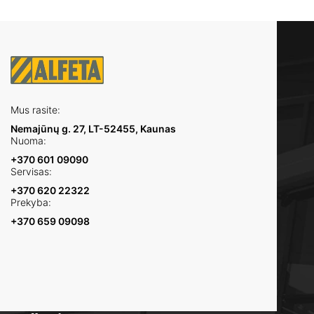
Mus rasite:
Nemajūnų g. 27, LT-52455, Kaunas
Nuoma:
+370 601 09090
Servisas:
+370 620 22322
Prekyba:
+370 659 09098
Turite klausimų?