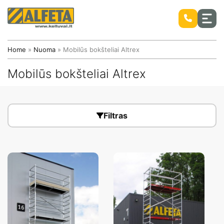
Home
»
Nuoma
»
Mobilūs bokšteliai Altrex
Mobilūs bokšteliai Altrex
Stiebiniai savaeigiai keltuvai
Mobilūs bokšteliai ir kopėčios ALTREX
Filtras
Nauji keltuvai
Mobilūs bokšteliai Altrex
Naudoti keltuvai
Savaeigiai žirkliniai keltuvai
Aliuminiai bokšteliai ALTREX
Savaeigiai alkūniniai keltuvai
Atsarginės keltuvų dalys
Savaeigiai teleskopiniai keltuvai