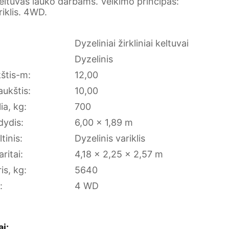
keltuvas lauko darbams. Veikimo principas:
riklis. 4WD.
Dyzeliniai žirkliniai keltuvai
Dyzelinis
kštis-m:
12,00
aukštis:
10,00
ia, kg:
700
dydis:
6,00 x 1,89 m
tinis:
Dyzelinis variklis
ritai:
4,18 x 2,25 x 2,57 m
is, kg:
5640
:
4 WD
ai: