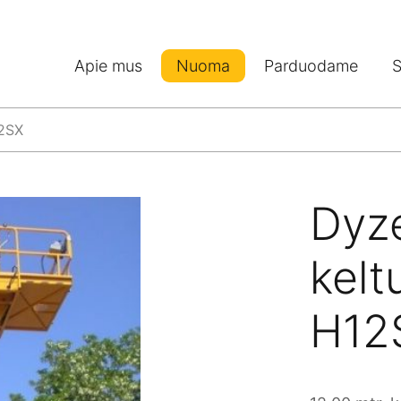
Apie mus
Nuoma
Parduodame
S
12SX
Dyze
kelt
H12