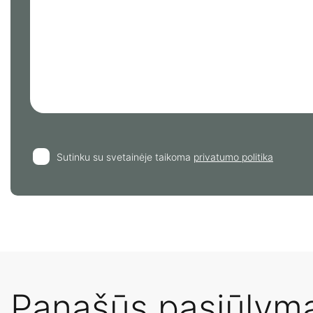
Sutinku su svetainėje taikoma
privatumo politika
Panašūs pasiūlyma