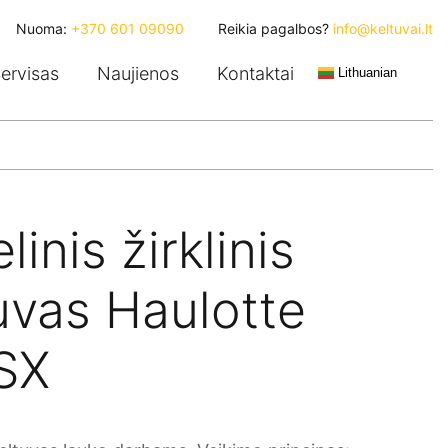
Nuoma:
+370 601 09090
Reikia pagalbos?
info@keltuvai.lt
ervisas
Naujienos
Kontaktai
Lithuanian
linis žirklinis
uvas Haulotte
SX