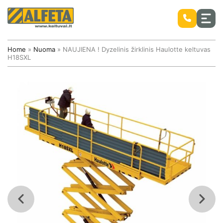
Home
»
Nuoma
»
NAUJIENA ! Dyzelinis žirklinis Haulotte keltuvas
H18SXL
Stiebiniai savaeigiai keltuvai
Mobilūs bokšteliai ir kopėčios ALTREX
Nauji keltuvai
Mobilūs bokšteliai Altrex
Naudoti keltuvai
Savaeigiai žirkliniai keltuvai
Aliuminiai bokšteliai ALTREX
Savaeigiai alkūniniai keltuvai
Atsarginės keltuvų dalys
Savaeigiai teleskopiniai keltuvai