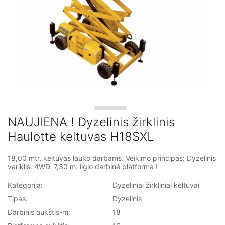
Priekabos tipo keltuvai
Keltuvai ant automobilio bazės
NAUJIENA ! Dyzelinis žirklinis
Haulotte keltuvas H18SXL
18,00 mtr. keltuvas lauko darbams. Veikimo principas: Dyzelinis
variklis. 4WD. 7,30 m. ilgio darbinė platforma !
Kategorija:
Dyzeliniai žirkliniai keltuvai
Tipas:
Dyzelinis
Darbinis aukštis-m:
18