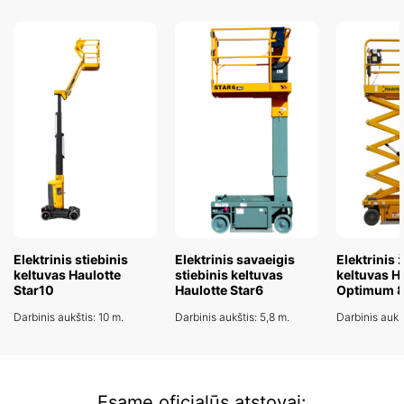
Elektrinis stiebinis
Elektrinis savaeigis
Elektrinis ž
keltuvas Haulotte
stiebinis keltuvas
keltuvas H
Star10
Haulotte Star6
Optimum 
Darbinis aukštis: 10 m.
Darbinis aukštis: 5,8 m.
Darbinis aukšt
Esame oficialūs atstovai: