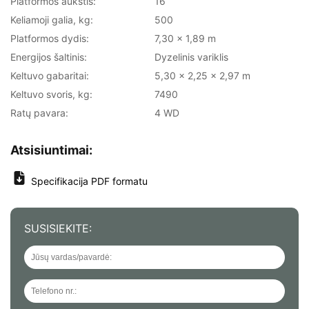
Platformos aukštis:
16
Keliamoji galia, kg:
500
Platformos dydis:
7,30 x 1,89 m
Energijos šaltinis:
Dyzelinis variklis
Keltuvo gabaritai:
5,30 x 2,25 x 2,97 m
Keltuvo svoris, kg:
7490
Ratų pavara:
4 WD
Atsisiuntimai:
Specifikacija PDF formatu
SUSISIEKITE: