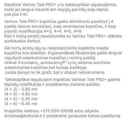
Kopėčios Vartrex Tele PRO+ yra teleskopiškai reguliuojamos,
todėl jas lengva naudoti ant nelygių paviršių kaip laiptai,
pakylos ir kt.
Vartrex Tele PRO+ kopėčias galite akimirksniu pastatyti į A
padėtį (laisvai stovinčias), kaip atremiamas kopėčias, ir kaip
įviarios modifikacijos 4×3, 4×4, 4×5, 4×6.
Kad ir kokią padėtį naudotumėte su Vartrex Tele PRO+ atliksite
sunkiausius darbus.
Dėl tvirtų lenktų sijų su neslystančiomis kojelėmis visada
kopėčios bus stabilios. Ergonomiškais fiksatoriais galite lengvai
reguliuoti sulankstomas kopėčias į norimą padėtį.
Unikali 3 kontaktų „autolocking®“ vyrių sistema sutvirtina
sulankstomas kopėčias bet kurioje padėtyje.
Juoda danga ne tik graži, bet ir atspari nešvarumams.
Teleskopiškai reguliuojant kopėčias Varitrex Tele PRO+ galima
laiptelių modfikacija ir pasiekiamas darbinis aukštis :
(4 x 3) – 3.80 mtr
(4 x 4) – 4.90 mtr
(4 x 5) – 5.95 mtr
(4 x 6) – 6.45 mtr
Kreipkitės telefonu +370 659 09098 arba rašykite
ernestas@keltuvai.lt ir pateiksime geriausios kainos pasiūlymą.