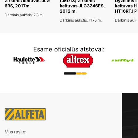
Žirklinis keltuvas JLG
(JE013) Žirklinis
Dyzelinis t
6RS, 2017m.
keltuvas JLG3246ES,
keltuvas H
2012 m.
HT16RTJ 
Darbinis aukštis: 7,8 m.
Darbinis aukštis: 11,75 m.
Darbinis aukšt
Esame oficialūs atstovai:
Mus rasite: