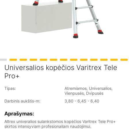
Priekabos tipo keltuvai
Keltuvai ant automobilio bazės
Universalios kopėčios Varitrex Tele
Pro+
Tipas:
Atremiamos, Universalios,
Vienpusės, Dvipusės
Darbinis aukštis-m:
3,80 - 6,45 - 6,40
Aprašymas:
Altrex univeralios sulankstomos kopėčios Varitrex Tele Pro+
skirtos intensyviam profesionaliam naudojimui.