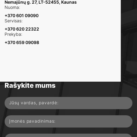
Nemajūnų g. 27, LT-52455, Kaunas
Nuoma:
+370 601 09090
Servisas:
+370 620 22322
Prekyba:
+370 659 09098
Turite klausimų?
Rašykite mums