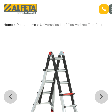
Home
»
Parduodame
»
Universalios kopėčios Varitrex Tele Pro+
Stiebiniai savaeigiai keltuvai
Mobilūs bokšteliai ir kopėčios ALTREX
Nauji keltuvai
Mobilūs bokšteliai Altrex
Naudoti keltuvai
Savaeigiai žirkliniai keltuvai
Aliuminiai bokšteliai ALTREX
Savaeigiai alkūniniai keltuvai
Atsarginės keltuvų dalys
Savaeigiai teleskopiniai keltuvai