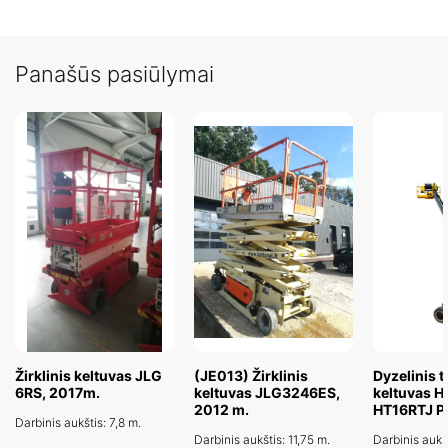
Panašūs pasiūlymai
Žirklinis keltuvas JLG
(JE013) Žirklinis
Dyzelinis t
6RS, 2017m.
keltuvas JLG3246ES,
keltuvas H
2012 m.
HT16RTJ 
Darbinis aukštis: 7,8 m.
Darbinis aukštis: 11,75 m.
Darbinis aukšt