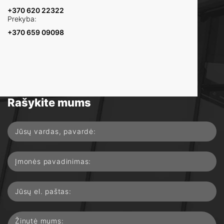
+370 620 22322
Prekyba:
+370 659 09098
Turite klausimų?
Rašykite mums