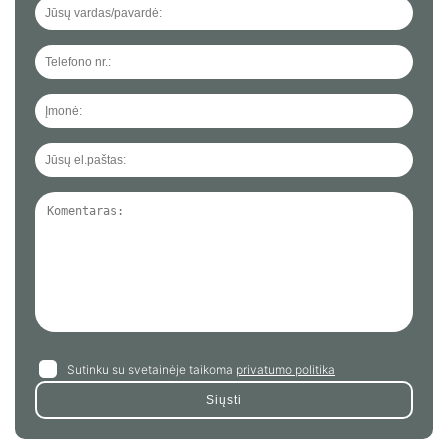
Priekabos tipo keltuvai
Keltuvai ant automobilio bazės
Sutinku su svetainėje taikoma
privatumo politika