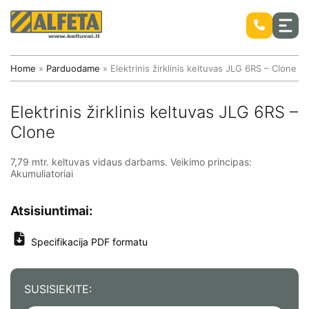
Home
»
Parduodame
»
Elektrinis žirklinis keltuvas JLG 6RS – Clone
Elektrinis žirklinis keltuvas JLG 6RS –
Stiebiniai savaeigiai keltuvai
Clone
Mobilūs bokšteliai ir kopėčios ALTREX
7,79 mtr. keltuvas vidaus darbams. Veikimo principas:
Nauji keltuvai
Akumuliatoriai
Mobilūs bokšteliai Altrex
Naudoti keltuvai
Atsisiuntimai:
Savaeigiai žirkliniai keltuvai
Aliuminiai bokšteliai ALTREX
Specifikacija PDF formatu
Savaeigiai alkūniniai keltuvai
Atsarginės keltuvų dalys
Savaeigiai teleskopiniai keltuvai
SUSISIEKITE: