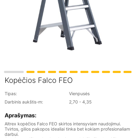
Priekabos tipo keltuvai
Keltuvai ant automobilio bazės
Kopėčios Falco FEO
Tipas:
Vienpusės
Darbinis aukštis-m:
2,70 - 4,35
Aprašymas:
Altrex kopėčios Falco FEO skirtos intensyviam naudojimui.
Tvirtos, gilios pakopos idealiai tinka bet kokiam profesionaliam
darbui.