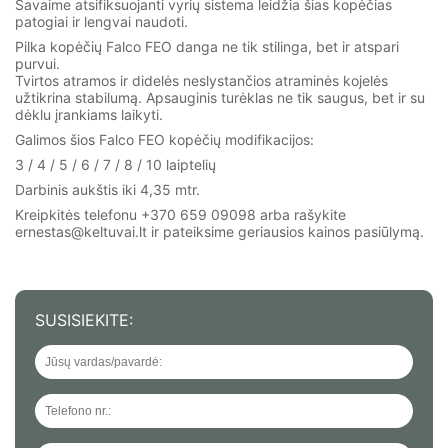
Savaime atsifiksuojanti vyrių sistema leidžia šias kopėčias
patogiai ir lengvai naudoti.
Pilka kopėčių Falco FEO danga ne tik stilinga, bet ir atspari
purvui.
Tvirtos atramos ir didelės neslystančios atraminės kojelės
užtikrina stabilumą. Apsauginis turėklas ne tik saugus, bet ir su
dėklu įrankiams laikyti.
Galimos šios Falco FEO kopėčių modifikacijos:
3 / 4 / 5 / 6 / 7 / 8 / 10 laiptelių
Darbinis aukštis iki 4,35 mtr.
Kreipkitės telefonu +370 659 09098 arba rašykite
ernestas@keltuvai.lt ir pateiksime geriausios kainos pasiūlymą.
SUSISIEKITE: