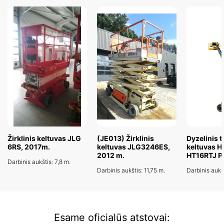
Žirklinis keltuvas JLG
(JE013) Žirklinis
Dyzelinis t
6RS, 2017m.
keltuvas JLG3246ES,
keltuvas H
2012 m.
HT16RTJ 
Darbinis aukštis: 7,8 m.
Darbinis aukštis: 11,75 m.
Darbinis aukšt
Esame oficialūs atstovai: